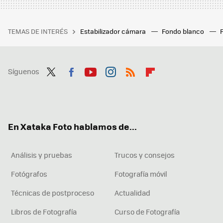
TEMAS DE INTERÉS
Estabilizador cámara
Fondo blanco
Síguenos
Twit
Fac
You
Inst
RSS
Flip
ter
ebo
tub
agr
boa
ok
e
am
rd
En Xataka Foto hablamos de...
Análisis y pruebas
Trucos y consejos
Fotógrafos
Fotografía móvil
Técnicas de postproceso
Actualidad
Libros de Fotografía
Curso de Fotografía