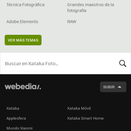
Técnica Fotográfica
Grandes maestros de la
fotografía
Adobe Elements
RAW
VER MÁS TEMAS
BUSCA
SUBIR
Xataka
Xataka Móvil
Applesfera
Xataka Smart Home
Mundo Xiaomi