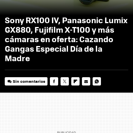
Sony RX100 IV, Panasonic Lumix
GX880, Fujifilm X-T100 y más
cámaras en oferta: Cazando
Gangas Especial Día de la
Madre
Sin comentarios
FACEBOOK
TWITTER
FLIPBOARD
E-
WHATSAPP
MAIL