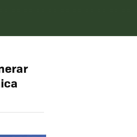
nerar
nica