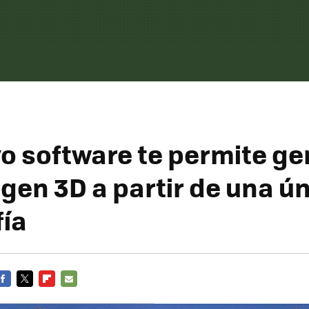
o software te permite ge
gen 3D a partir de una ú
fía
FACEBOOK
TWITTER
FLIPBOARD
E-