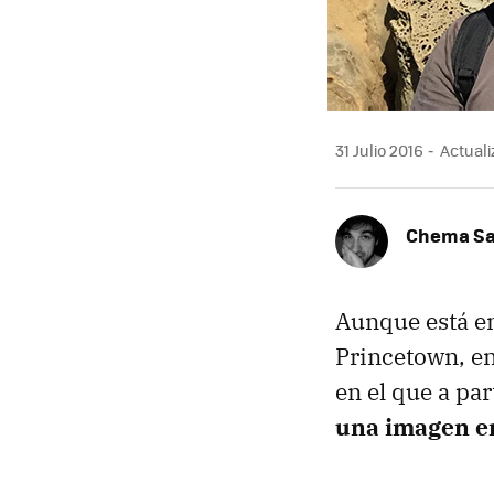
31 Julio 2016
Actuali
Chema S
Aunque está en
Princetown, e
en el que a par
una imagen e