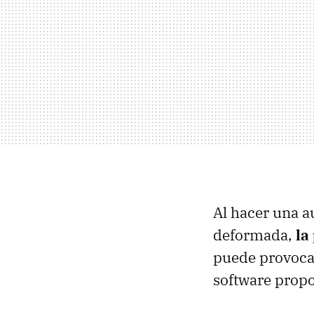
Al hacer una au
deformada,
la
puede provocar
software propo