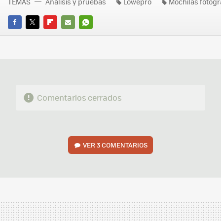
TEMAS
Análisis y pruebas
Lowepro
Mochilas fotogr
FACEBOOK
TWITTER
FLIPBOARD
E-
WHATSAPP
MAIL
Comentarios cerrados
VER
3 COMENTARIOS