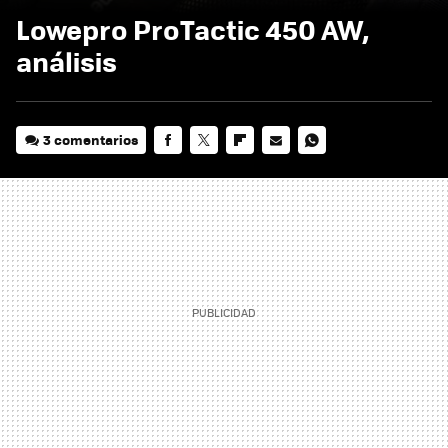
Lowepro ProTactic 450 AW,
análisis
3 comentarios
FACEBOOK
TWITTER
FLIPBOARD
E-
WHATSAPP
MAIL