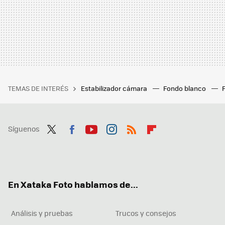
TEMAS DE INTERÉS
Estabilizador cámara
Fondo blanco
Síguenos
Twit
Fac
You
Inst
RSS
Flip
ter
ebo
tub
agr
boa
ok
e
am
rd
En Xataka Foto hablamos de...
Análisis y pruebas
Trucos y consejos