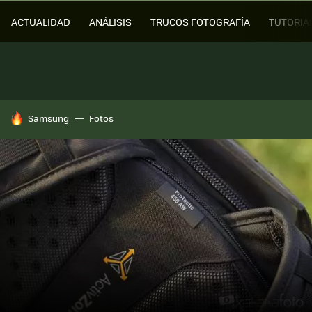
ACTUALIDAD
ANÁLISIS
TRUCOS FOTOGRAFÍA
TUTORIA
HOY SE HABLA DE
Samsung
Fotos