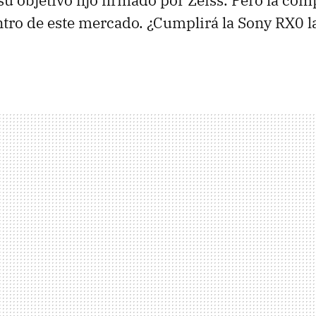
su objetivo fijo firmado por Zeiss. Pero la com
tro de este mercado. ¿Cumplirá la Sony RX0 l