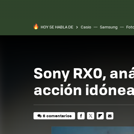
HOY SE HABLA DE
Casio
Samsung
Fot
Sony RX0, aná
acción idónea
6 comentarios
FACEBOOK
TWITTER
FLIPBOARD
E-
MAIL