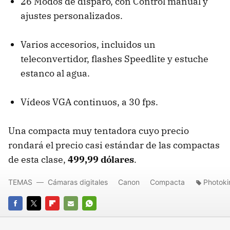
26 Modos de disparo, con Control manual y
ajustes personalizados.
Varios accesorios, incluidos un
teleconvertidor, flashes Speedlite y estuche
estanco al agua.
Vídeos VGA continuos, a 30 fps.
Una compacta muy tentadora cuyo precio
rondará el precio casi estándar de las compactas
de esta clase,
499,99 dólares
.
TEMAS
Cámaras digitales
Canon
Compacta
Photoki
FACEBOOK
TWITTER
FLIPBOARD
E-
WHATSAPP