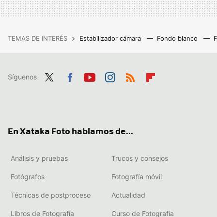
TEMAS DE INTERÉS
Estabilizador cámara
Fondo blanco
Síguenos
Twit
Fac
You
Inst
RSS
Flip
ter
ebo
tub
agr
boa
ok
e
am
rd
En Xataka Foto hablamos de...
Análisis y pruebas
Trucos y consejos
Fotógrafos
Fotografía móvil
Técnicas de postproceso
Actualidad
Libros de Fotografía
Curso de Fotografía