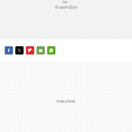
FACEBOOK
TWITTER
FLIPBOARD
E-
WHATSAPP
MAIL