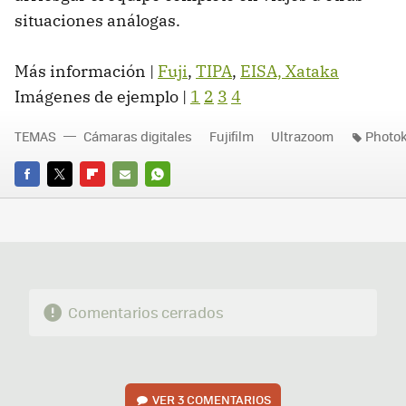
situaciones análogas.
Más información |
Fuji
,
TIPA
,
EISA,
Xataka
Imágenes de ejemplo |
1
2
3
4
TEMAS
Cámaras digitales
Fujifilm
Ultrazoom
Photok
FACEBOOK
TWITTER
FLIPBOARD
E-
WHATSAPP
MAIL
Comentarios cerrados
VER
3 COMENTARIOS