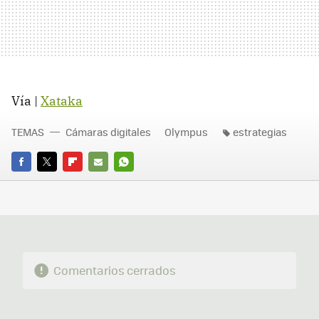
Vía |
Xataka
TEMAS
Cámaras digitales
Olympus
estrategias
FACEBOOK
TWITTER
FLIPBOARD
E-
WHATSAPP
MAIL
Comentarios cerrados