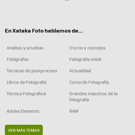
Twit
Fac
You
Inst
RSS
Flip
ter
ebo
tub
agr
boa
ok
e
am
rd
En Xataka Foto hablamos de...
Análisis y pruebas
Trucos y consejos
Fotógrafos
Fotografía móvil
Técnicas de postproceso
Actualidad
Libros de Fotografía
Curso de Fotografía
Técnica Fotográfica
Grandes maestros de la
fotografía
Adobe Elements
RAW
VER MÁS TEMAS