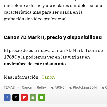
micrófono externo y auriculares dándole así una
característica más para ser usada en la
grabación de vídeo profesional.
Canon 7D Mark II, precio y disponibilidad
El precio de esta nueva Canon 7D Mark II será de
1769€
y la podremos ver en las vitrinas en
noviembre de este mismo año
.
Más información |
Canon
TEMAS
Canon
Réflex
APS-C
Photokina 2014
C
FACEBOOK
TWITTER
FLIPBOARD
E-
WHATSAPP