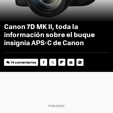
Canon 7D MK II, toda la
información sobre el buque
insignia APS-C de Canon
14 comentarios
FACEBOOK
TWITTER
FLIPBOARD
E-
WHATSAPP
MAIL