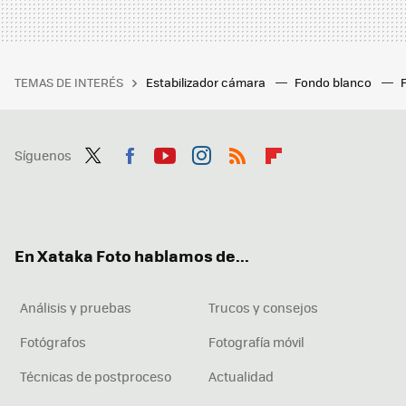
TEMAS DE INTERÉS
Estabilizador cámara
Fondo blanco
Síguenos
Twit
Fac
You
Inst
RSS
Flip
ter
ebo
tub
agr
boa
ok
e
am
rd
En Xataka Foto hablamos de...
Análisis y pruebas
Trucos y consejos
Fotógrafos
Fotografía móvil
Técnicas de postproceso
Actualidad