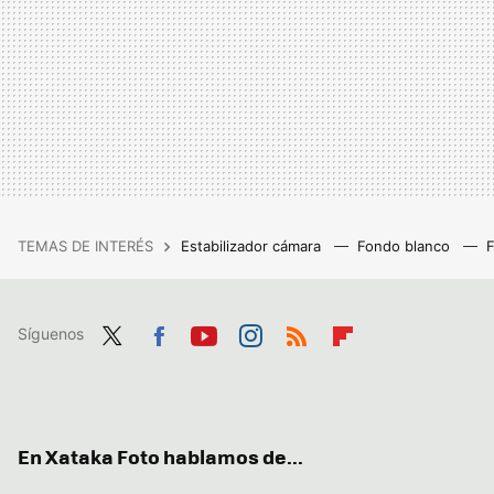
TEMAS DE INTERÉS
Estabilizador cámara
Fondo blanco
Síguenos
Twit
Fac
You
Inst
RSS
Flip
ter
ebo
tub
agr
boa
ok
e
am
rd
En Xataka Foto hablamos de...