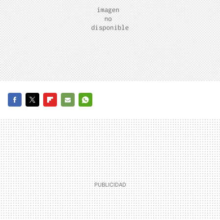
FACEBOOK
TWITTER
FLIPBOARD
E-
WHATSAPP
MAIL