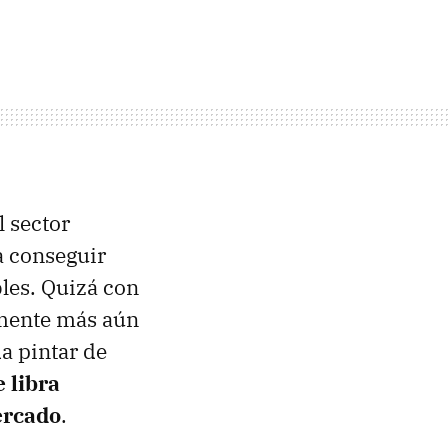
 sector
ra conseguir
les. Quizá con
lmente más aún
a pintar de
e libra
ercado
.