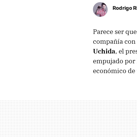
Rodrigo R
Parece ser que
compañía con m
Uchida
, el pr
empujado por l
económico de u