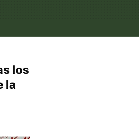
as los
 la