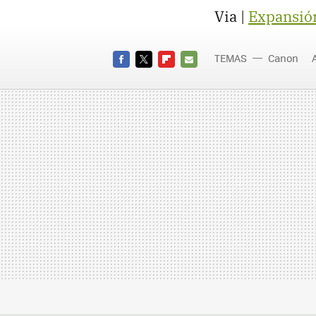
Via |
Expansió
TEMAS
Canon
FACEBOOK
TWITTER
FLIPBOARD
E-
MAIL