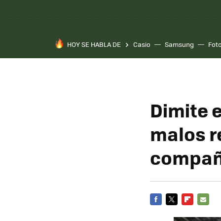
HOY SE HABLA DE
Casio
Samsung
Fot
Dimite 
malos r
compañ
FACEBOOK
TWITTER
FLIPBOARD
E-