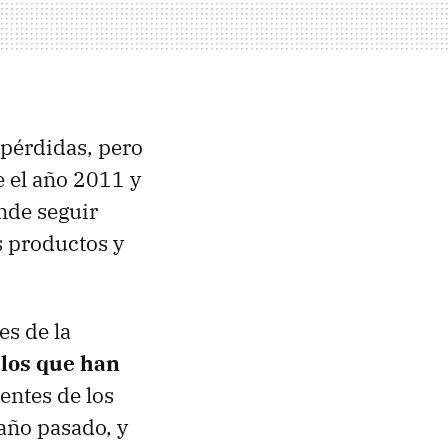
 pérdidas, pero
re el año 2011 y
nde seguir
s productos y
es de la
los que han
ientes de los
 año pasado, y