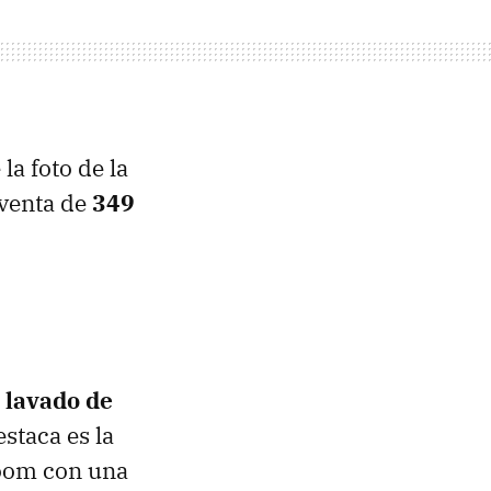
la foto de la
 venta de
349
 lavado de
staca es la
 zoom con una