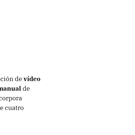
ación de
vídeo
 manual
de
corpora
e cuatro