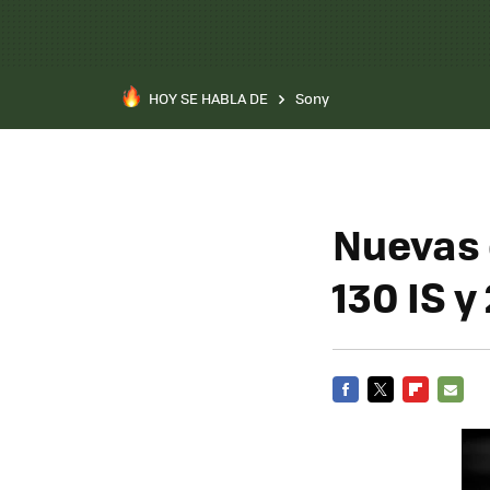
HOY SE HABLA DE
Sony
Nuevas 
130 IS y
FACEBOOK
TWITTER
FLIPBOARD
E-
MAIL