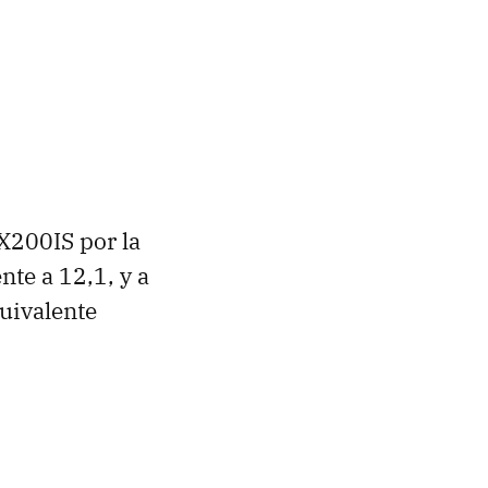
X200IS por la
nte a 12,1, y a
uivalente