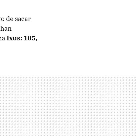
o de sacar
 han
ama
Ixus: 105,