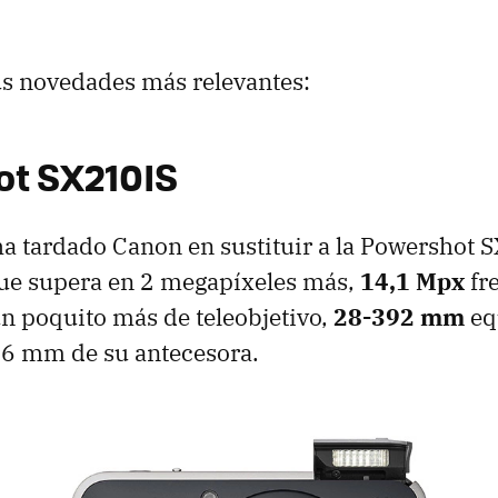
us novedades más relevantes:
t SX210IS
a tardado Canon en sustituir a la Powershot S
que supera en 2 megapíxeles más,
14,1 Mpx
fre
n poquito más de teleobjetivo,
28-392 mm
eq
36 mm de su antecesora.