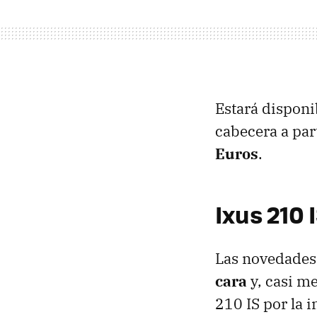
Estará disponib
cabecera a par
Euros
.
Ixus 210 
Las novedades
cara
y, casi me
210 IS por la 