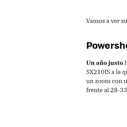
Vamos a ver s
Powersho
Un año justo
h
SX210IS a la 
un zoom con u
frente al 28-3