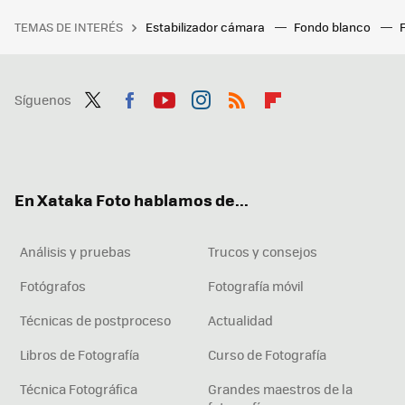
TEMAS DE INTERÉS
Estabilizador cámara
Fondo blanco
Síguenos
Twit
Fac
You
Inst
RSS
Flip
ter
ebo
tub
agr
boa
ok
e
am
rd
En Xataka Foto hablamos de...
Análisis y pruebas
Trucos y consejos
Fotógrafos
Fotografía móvil
Técnicas de postproceso
Actualidad
Libros de Fotografía
Curso de Fotografía
Técnica Fotográfica
Grandes maestros de la