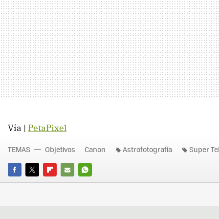
Vía |
PetaPixel
TEMAS
Objetivos
Canon
Astrofotografía
Super Te
FACEBOOK
TWITTER
FLIPBOARD
E-
WHATSAPP
MAIL