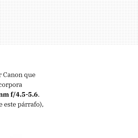
or Canon que
ncorpora
mm f/4.5-5.6
.
 este párrafo),