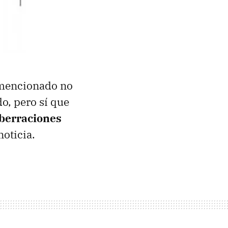
 mencionado no
do, pero sí que
aberraciones
noticia.