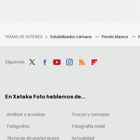
TEMAS DE INTERÉS
Estabilizador cámara
Fondo blanco
Síguenos
Twit
Fac
You
Inst
RSS
Flip
ter
ebo
tub
agr
boa
ok
e
am
rd
En Xataka Foto hablamos de...
Análisis y pruebas
Trucos y consejos
Fotógrafos
Fotografía móvil
Técnicas de postproceso
Actualidad