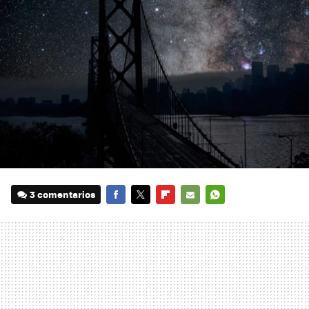
3 comentarios
FACEBOOK
TWITTER
FLIPBOARD
E-
WHATSAPP
MAIL