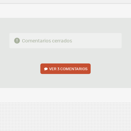
FACEBOOK
TWITTER
FLIPBOARD
E-
WHATSAPP
MAIL
Comentarios cerrados
VER
3 COMENTARIOS