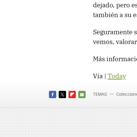
dejado, pero e
también a su 
Seguramente s
vemos, valora
Más informaci
Vía |
Today
TEMAS
Coleccion
FACEBOOK
TWITTER
FLIPBOARD
E-
MAIL