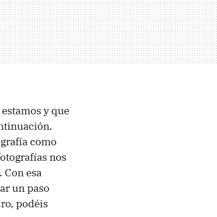
e estamos y que
ntinuación.
ografía como
otografías nos
. Con esa
dar un paso
uro, podéis