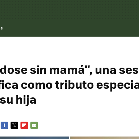
os
ose sin mamá", una ses
fica como tributo especia
su hija
FACEBOOK
TWITTER
FLIPBOARD
E-