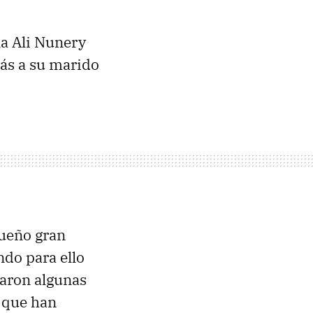
la Ali Nunery
rás a su marido
queño gran
ndo para ello
earon algunas
a que han