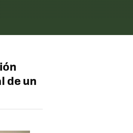
ión
l de un