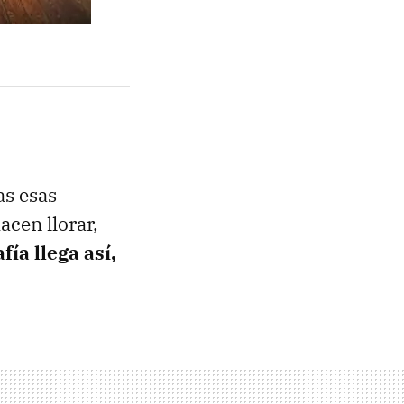
as esas
acen llorar,
fía llega así,