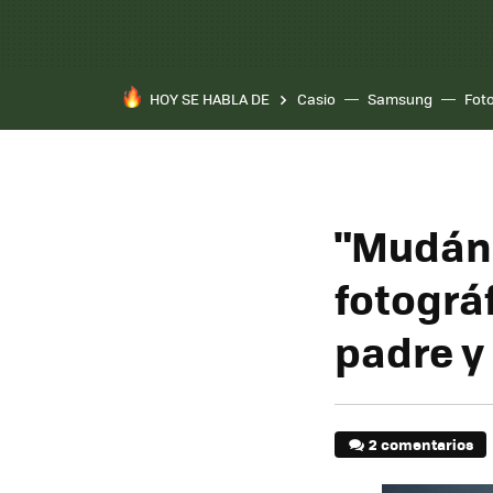
HOY SE HABLA DE
Casio
Samsung
Fot
"Mudánd
fotográ
padre y 
2 comentarios