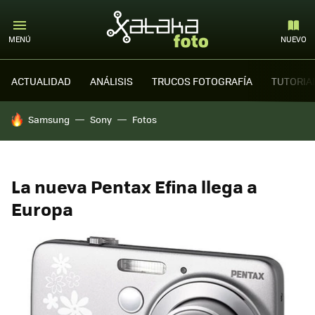
MENÚ
NUEVO
ACTUALIDAD
ANÁLISIS
TRUCOS FOTOGRAFÍA
TUTORIA
HOY SE HABLA DE
Samsung
Sony
Fotos
La nueva Pentax Efina llega a
Europa