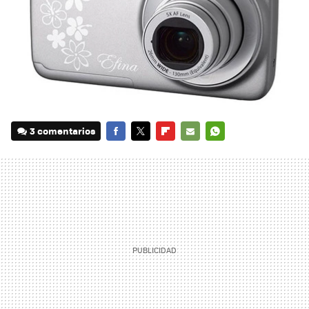
3 comentarios
FACEBOOK
TWITTER
FLIPBOARD
E-
WHATSAPP
MAIL