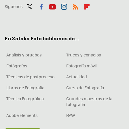
Síguenos
Twit
Fac
You
Inst
RSS
Flip
ter
ebo
tub
agr
boa
ok
e
am
rd
En Xataka Foto hablamos de...
Análisis y pruebas
Trucos y consejos
Fotógrafos
Fotografía móvil
Técnicas de postproceso
Actualidad
Libros de Fotografía
Curso de Fotografía
Técnica Fotográfica
Grandes maestros de la
fotografía
Adobe Elements
RAW