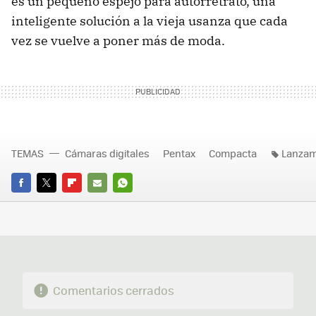
es un pequeño espejo para autorretrato, una
inteligente solución a la vieja usanza que cada
vez se vuelve a poner más de moda.
TEMAS
Cámaras digitales
Pentax
Compacta
Lanzam
FACEBOOK
TWITTER
FLIPBOARD
E-
WHATSAPP
MAIL
Comentarios cerrados