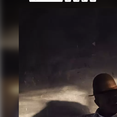
FACEBOOK
TWITTER
FLIPBOARD
E-
MAIL