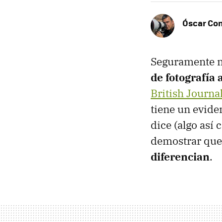
Óscar Co
Seguramente no
de fotografía 
British Journa
tiene un evide
dice (algo así
demostrar que
diferencian
.