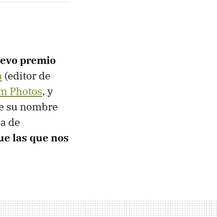
evo premio
a
(editor de
m Photos
, y
que su nombre
ea de
ue las que nos