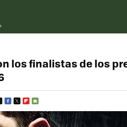
s
n los finalistas de los p
6
FACEBOOK
TWITTER
FLIPBOARD
E-
MAIL