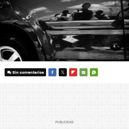
Sin comentarios
FACEBOOK
TWITTER
FLIPBOARD
E-
WHATSAPP
MAIL