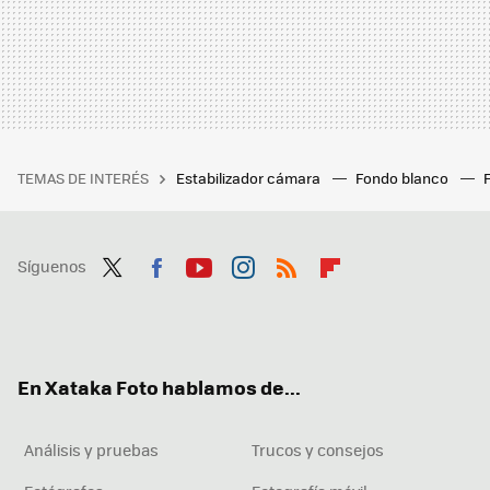
TEMAS DE INTERÉS
Estabilizador cámara
Fondo blanco
Síguenos
Twit
Fac
You
Inst
RSS
Flip
ter
ebo
tub
agr
boa
ok
e
am
rd
En Xataka Foto hablamos de...
Análisis y pruebas
Trucos y consejos