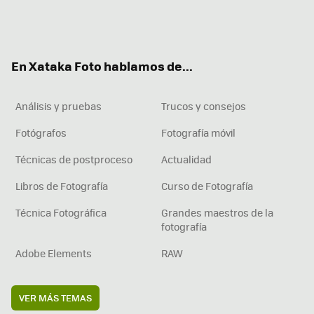
Twit
Fac
You
Inst
RSS
Flip
ter
ebo
tub
agr
boa
ok
e
am
rd
En Xataka Foto hablamos de...
Análisis y pruebas
Trucos y consejos
Fotógrafos
Fotografía móvil
Técnicas de postproceso
Actualidad
Libros de Fotografía
Curso de Fotografía
Técnica Fotográfica
Grandes maestros de la
fotografía
Adobe Elements
RAW
VER MÁS TEMAS