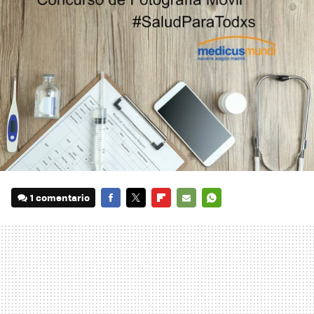
1 comentario
FACEBOOK
TWITTER
FLIPBOARD
E-
WHATSAPP
MAIL