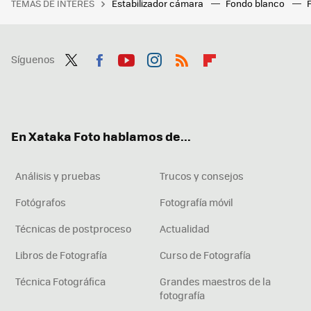
TEMAS DE INTERÉS
Estabilizador cámara
Fondo blanco
Síguenos
Twit
Fac
You
Inst
RSS
Flip
ter
ebo
tub
agr
boa
ok
e
am
rd
En Xataka Foto hablamos de...
Análisis y pruebas
Trucos y consejos
Fotógrafos
Fotografía móvil
Técnicas de postproceso
Actualidad
Libros de Fotografía
Curso de Fotografía
Técnica Fotográfica
Grandes maestros de la
fotografía