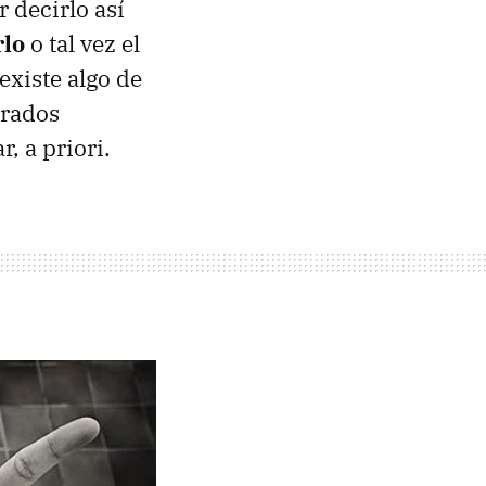
 decirlo así
rlo
o tal vez el
existe algo de
trados
, a priori.