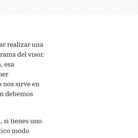
r realizar una
rama del visor.
, esa
ner
 nos sirve en
ian debemos
, si tienes uno
stico modo