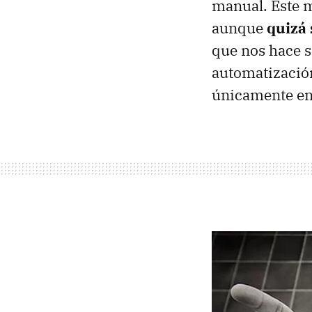
manual. Este m
aunque
quizá 
que nos hace s
automatización
únicamente en u