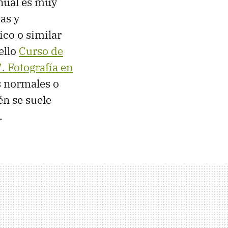
nual es muy
as y
ico o similar
ello
Curso de
7. Fotografía en
s normales o
én se suele
.