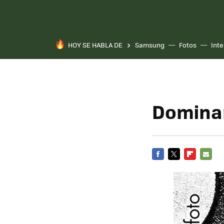
HOY SE HABLA DE
Samsung
Fotos
Inte
Dominar
FACEBOOK
TWITTER
FLIPBOARD
E-
MAIL