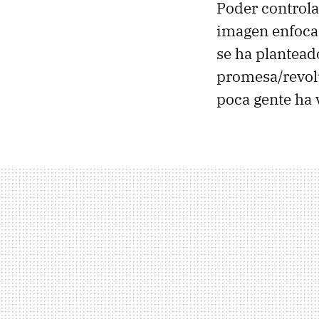
Poder controla
imagen enfocar
se ha plantead
promesa/revolu
poca gente ha v