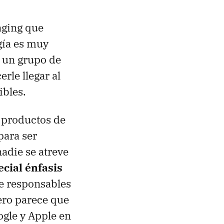
maging que
ogía es muy
e un grupo de
rle llegar al
ibles.
a productos de
para ser
adie se atreve
cial énfasis
e responsables
ero parece que
ogle y Apple en