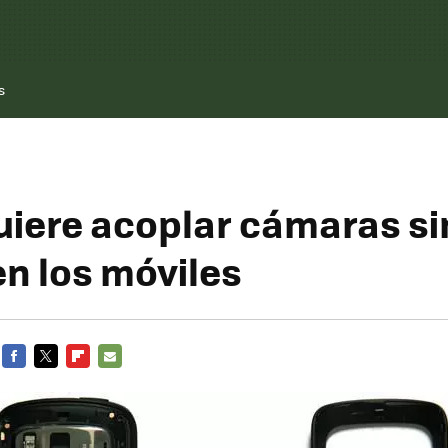
s
uiere acoplar cámaras si
en los móviles
FACEBOOK
TWITTER
FLIPBOARD
E-
MAIL