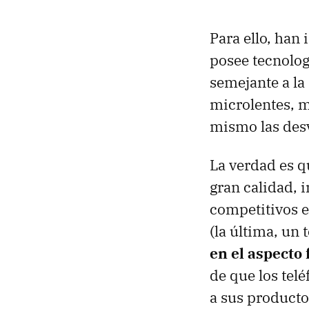
Para ello, han 
posee tecnologí
semejante a la
microlentes, mu
mismo las desv
La verdad es q
gran calidad, 
competitivos e
(la última, un
en el aspecto 
de que los tel
a sus producto