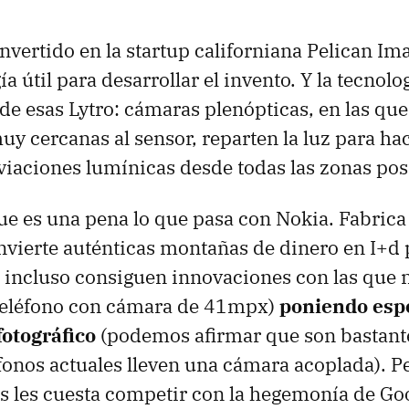
invertido en la startup californiana Pelican I
a útil para desarrollar el invento. Y la tecnol
 de esas Lytro: cámaras plenópticas, en las qu
y cercanas al sensor, reparten la luz para hace
iaciones lumínicas desde todas las zonas pos
ue es una pena lo que pasa con Nokia. Fabric
invierte auténticas montañas de dinero en I+d 
 incluso consiguen innovaciones con las que n
 teléfono con cámara de 41mpx)
poniendo espe
fotográfico
(podemos afirmar que son bastant
éfonos actuales lleven una cámara acoplada). P
s les cuesta competir con la hegemonía de Go