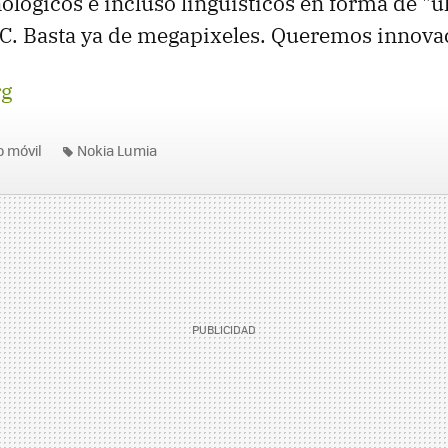
ológicos e incluso lingüisticos en forma de "u
C. Basta ya de megapixeles. Queremos innova
g
o móvil
Nokia Lumia