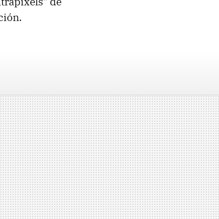
ltrapixels" de
ción.