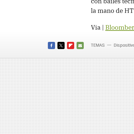
con bailes tecn
la mano de HT
Via |
Bloomber
TEMAS
Dispositiv
FACEBOOK
TWITTER
FLIPBOARD
E-
MAIL