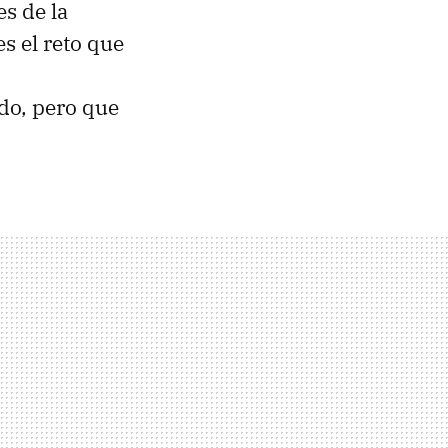
s de la
s el reto que
do, pero que