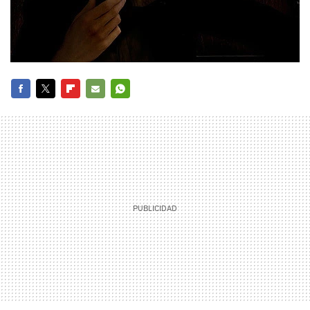
FACEBOOK
TWITTER
FLIPBOARD
E-
WHATSAPP
MAIL