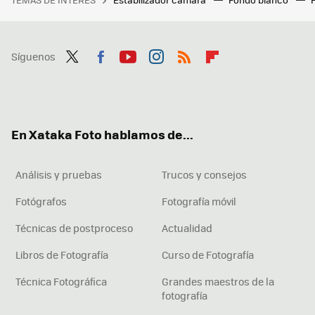
Síguenos
Twit
Fac
You
Inst
RSS
Flip
ter
ebo
tub
agr
boa
ok
e
am
rd
En Xataka Foto hablamos de...
Análisis y pruebas
Trucos y consejos
Fotógrafos
Fotografía móvil
Técnicas de postproceso
Actualidad
Libros de Fotografía
Curso de Fotografía
Técnica Fotográfica
Grandes maestros de la
fotografía