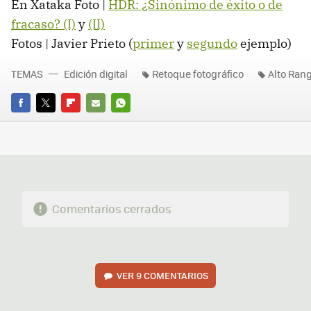
En Xataka Foto |
HDR: ¿Sinónimo de éxito o de
fracaso? (I)
y
(II)
Fotos | Javier Prieto (
primer
y
segundo
ejemplo)
TEMAS
Edición digital
Retoque fotográfico
Alto Ran
FACEBOOK
TWITTER
FLIPBOARD
E-
WHATSAPP
MAIL
Comentarios cerrados
VER
9 COMENTARIOS