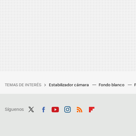
TEMAS DE INTERÉS
Estabilizador cámara
Fondo blanco
Síguenos
Twit
Fac
You
Inst
RSS
Flip
ter
ebo
tub
agr
boa