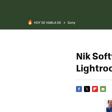
HOY SE HABLA DE
Sony
Nik Sof
Lightro
FACEBOOK
TWITTER
FLIPBOARD
E-
MAIL