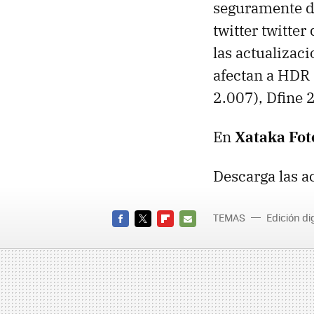
seguramente d
twitter twitte
las actualizac
afectan a HDR E
2.007), Dfine 2
En
Xataka Fot
Descarga las a
TEMAS
Edición dig
FACEBOOK
TWITTER
FLIPBOARD
E-
MAIL