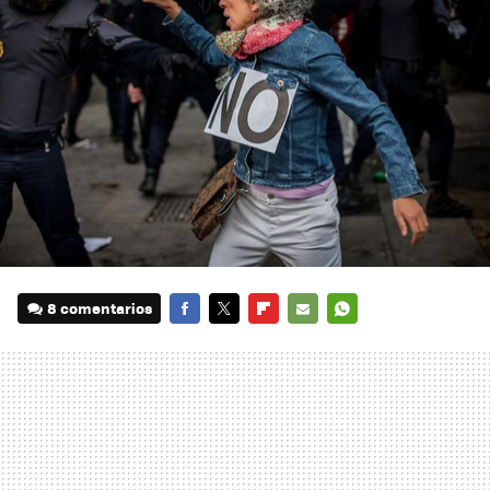
8 comentarios
FACEBOOK
TWITTER
FLIPBOARD
E-
WHATSAPP
MAIL