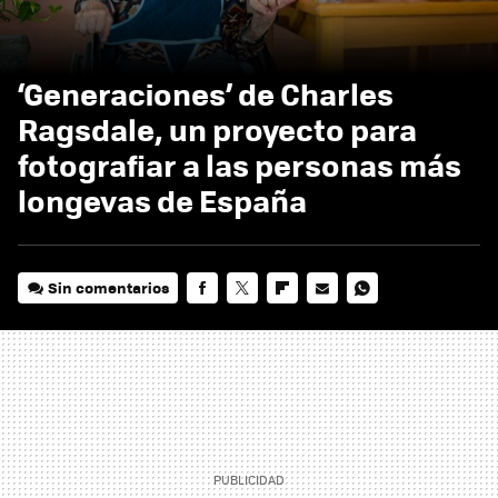
‘Generaciones’ de Charles
Ragsdale, un proyecto para
fotografiar a las personas más
longevas de España
Sin comentarios
FACEBOOK
TWITTER
FLIPBOARD
E-
WHATSAPP
MAIL