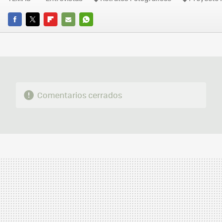
FACEBOOK
TWITTER
FLIPBOARD
E-
WHATSAPP
MAIL
Comentarios cerrados