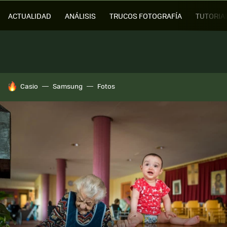
ACTUALIDAD
ANÁLISIS
TRUCOS FOTOGRAFÍA
TUTORIA
HOY SE HABLA DE
Casio
Samsung
Fotos