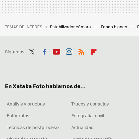
TEMAS DE INTERÉS
Estabilizador cámara
Fondo blanco
Síguenos
Twit
Fac
You
Inst
RSS
Flip
ter
ebo
tub
agr
boa
ok
e
am
rd
En Xataka Foto hablamos de...
Análisis y pruebas
Trucos y consejos
Fotógrafos
Fotografía móvil
Técnicas de postproceso
Actualidad
Libros de Fotografía
Curso de Fotografía