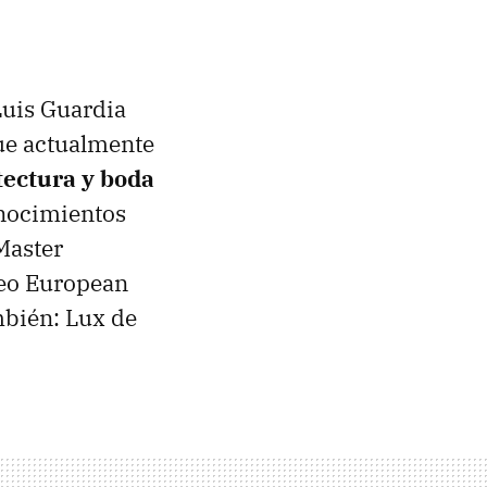
Luis Guardia
ue actualmente
tectura y boda
onocimientos
 Master
peo European
mbién: Lux de