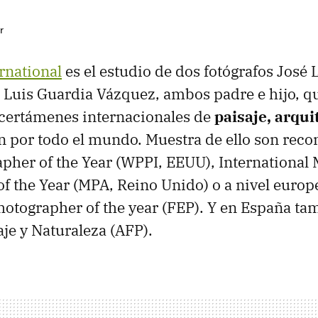
r
rnational
es el estudio de dos fotógrafos José 
 Luis Guardia Vázquez, ambos padre e hijo, q
 certámenes internacionales de
paisaje, arqui
n por todo el mundo. Muestra de ello son rec
her of the Year (
WPPI
,
EEUU
), International
f the Year (
MPA
, Reino Unido) o a nivel euro
hotographer of the year (
FEP
). Y en España ta
je y Naturaleza (
AFP
).