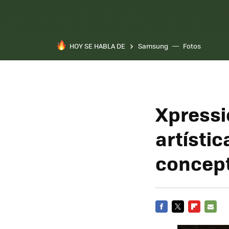
HOY SE HABLA DE
Samsung
Fotos
Xpressi
artísti
concep
FACEBOOK
TWITTER
FLIPBOARD
E-