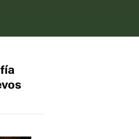
fía
evos