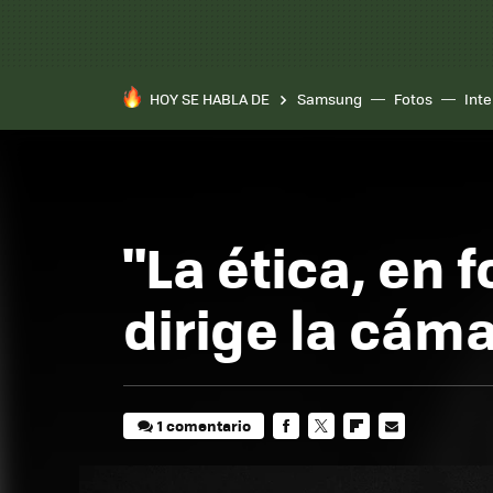
HOY SE HABLA DE
Samsung
Fotos
Inte
"La ética, en 
dirige la cám
1 comentario
FACEBOOK
TWITTER
FLIPBOARD
E-
MAIL