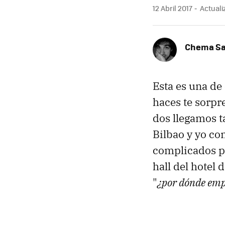
12 Abril 2017
Actualiz
Chema S
Esta es una de
haces te sorpr
dos llegamos ta
Bilbao y yo co
complicados 
hall del hotel
"
¿por dónde em