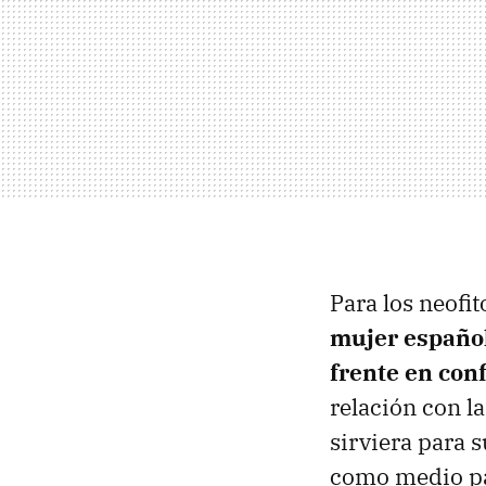
Para los neofi
mujer español
frente en conf
relación con la
sirviera para s
como medio par