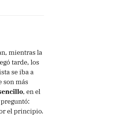
an, mientras la
egó tarde, los
sta se iba a
re son más
sencillo
, en el
 preguntó:
r el principio.