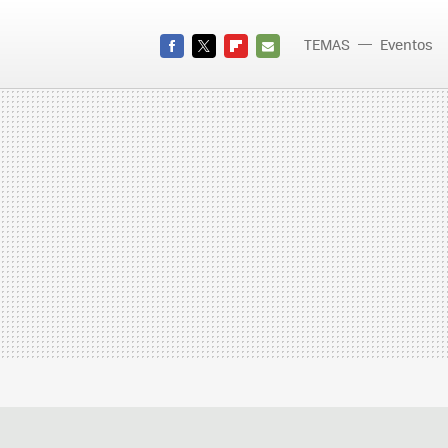
TEMAS
Eventos
FACEBOOK
TWITTER
FLIPBOARD
E-
MAIL