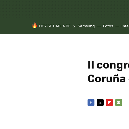
HOY SE HABLA DE
Samsung
Fotos
Inte
II congr
Coruña 
FACEBOOK
TWITTER
FLIPBOARD
E-
MAIL