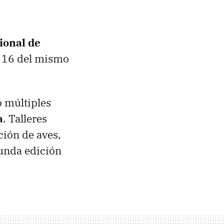
ional de
l 16 del mismo
o múltiples
a
. Talleres
ción de aves,
gunda edición