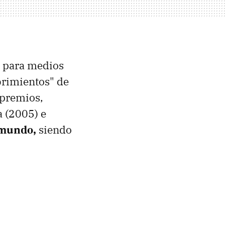
o para medios
brimientos" de
 premios,
a (2005) e
 mundo,
siendo