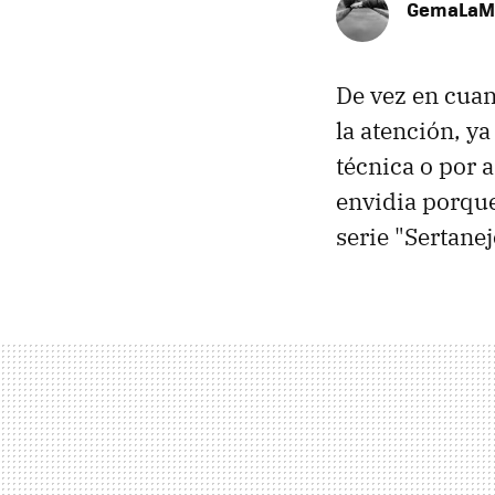
GemaLaM
De vez en cuan
la atención, ya
técnica o por 
envidia porque
serie "Sertane