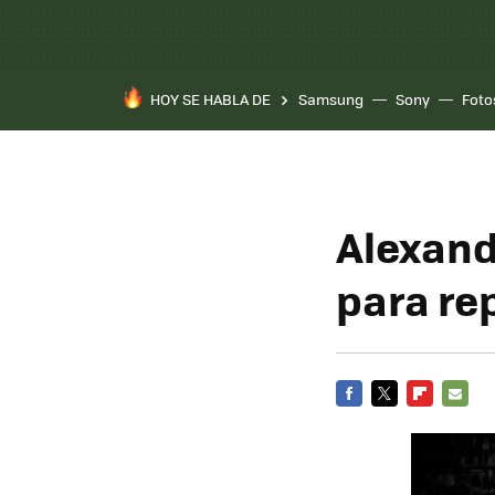
HOY SE HABLA DE
Samsung
Sony
Foto
Alexand
para re
FACEBOOK
TWITTER
FLIPBOARD
E-
MAIL