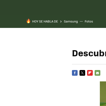
HOY SE HABLA DE
Samsung
Fotos
Descubr
FACEBOOK
TWITTER
FLIPBOARD
E-
MAIL