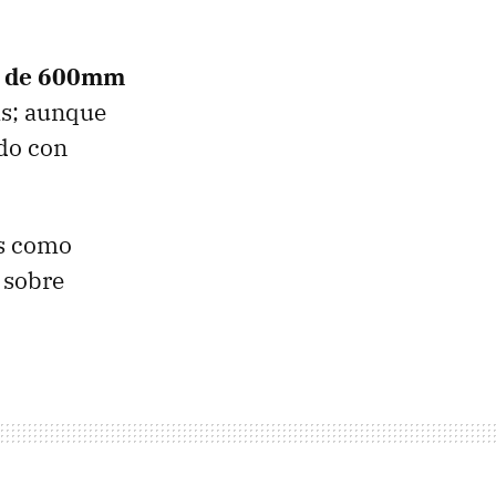
 de 600mm
nas; aunque
ido con
es como
 sobre