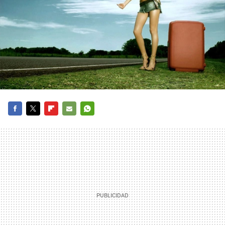
FACEBOOK
TWITTER
FLIPBOARD
E-
WHATSAPP
MAIL