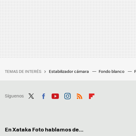
TEMAS DE INTERÉS
Estabilizador cámara
Fondo blanco
Síguenos
Twit
Fac
You
Inst
RSS
Flip
ter
ebo
tub
agr
boa
ok
e
am
rd
En Xataka Foto hablamos de...