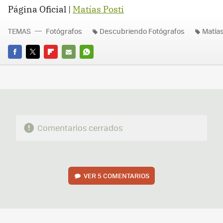
Página Oficial |
Matías Posti
TEMAS
Fotógrafos
Descubriendo Fotógrafos
Matías
FACEBOOK
TWITTER
FLIPBOARD
E-
WHATSAPP
MAIL
Comentarios cerrados
VER
5 COMENTARIOS