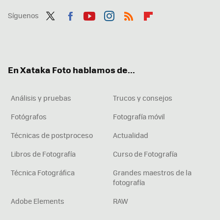
Síguenos
Twit
Fac
You
Inst
RSS
Flip
ter
ebo
tub
agr
boa
ok
e
am
rd
En Xataka Foto hablamos de...
Análisis y pruebas
Trucos y consejos
Fotógrafos
Fotografía móvil
Técnicas de postproceso
Actualidad
Libros de Fotografía
Curso de Fotografía
Técnica Fotográfica
Grandes maestros de la
fotografía
Adobe Elements
RAW