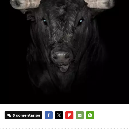
8 comentarios
FACEBOOK
TWITTER
FLIPBOARD
E-
WHATSAPP