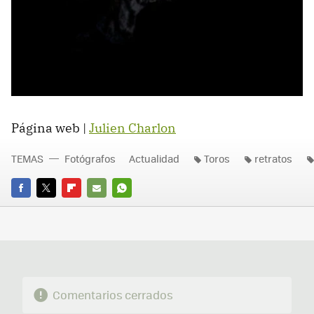
Página web |
Julien Charlon
TEMAS
Fotógrafos
Actualidad
Toros
retratos
FACEBOOK
TWITTER
FLIPBOARD
E-
WHATSAPP
MAIL
Comentarios cerrados