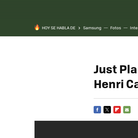
HOY SE HABLA DE
Samsung
Fotos
Inte
Just Pl
Henri C
FACEBOOK
TWITTER
FLIPBOARD
E-
MAIL