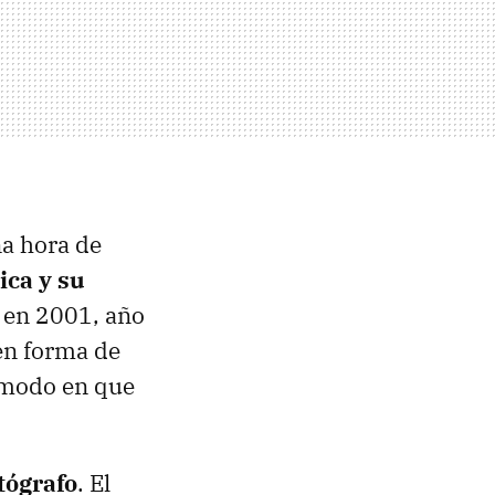
a hora de
ica y su
e en 2001, año
 en forma de
 modo en que
tógrafo
. El