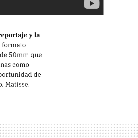
reportaje y la
l formato
o de 50mm que
ianas como
oportunidad de
, Matisse,