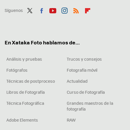
Síguenos
Twit
Fac
You
Inst
RSS
Flip
ter
ebo
tub
agr
boa
ok
e
am
rd
En Xataka Foto hablamos de...
Análisis y pruebas
Trucos y consejos
Fotógrafos
Fotografía móvil
Técnicas de postproceso
Actualidad
Libros de Fotografía
Curso de Fotografía
Técnica Fotográfica
Grandes maestros de la
fotografía
Adobe Elements
RAW