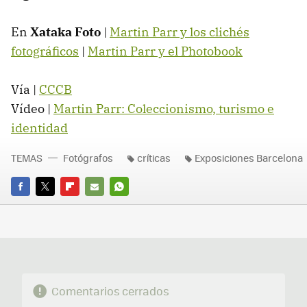
En
Xataka Foto
|
Martin Parr y los clichés
fotográficos
|
Martin Parr y el Photobook
Vía |
CCCB
Vídeo |
Martin Parr: Coleccionismo, turismo e
identidad
TEMAS
Fotógrafos
críticas
Exposiciones Barcelona
FACEBOOK
TWITTER
FLIPBOARD
E-
WHATSAPP
MAIL
Comentarios cerrados