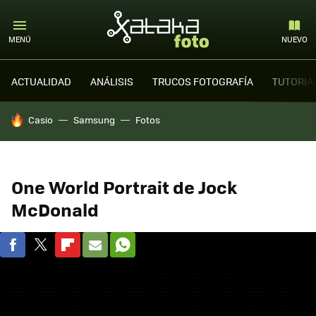
MENÚ
NUEVO
ACTUALIDAD
ANÁLISIS
TRUCOS FOTOGRAFÍA
TUTORIA
HOY SE HABLA DE
Casio
Samsung
Fotos
One World Portrait de Jock
McDonald
FACEBOOK
TWITTER
FLIPBOARD
E-
WHATSAPP
MAIL