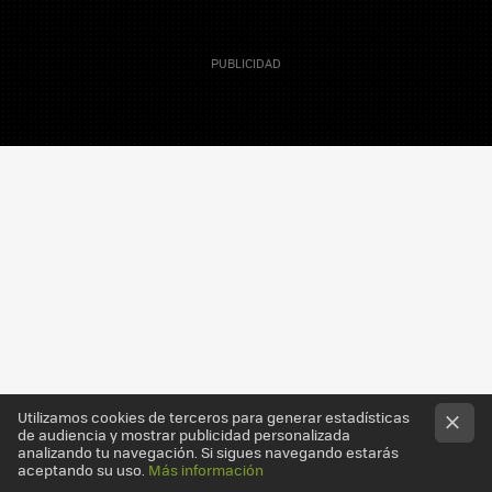
14 Septiembre 2010
Manolo Toledo
Jock McDonald
es un fotógrafo de San Francisco
Utilizamos cookies de terceros para generar estadísticas
de audiencia y mostrar publicidad personalizada
que ha viajado por medio mundo fotografiando a
analizando tu navegación. Si sigues navegando estarás
aceptando su uso.
Más información
gente de diferentes culturas y edades. Hace un