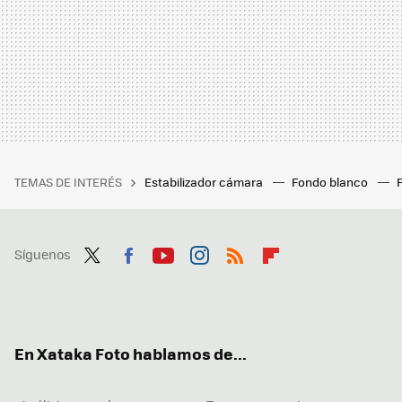
TEMAS DE INTERÉS
Estabilizador cámara
Fondo blanco
Síguenos
Twit
Fac
You
Inst
RSS
Flip
ter
ebo
tub
agr
boa
ok
e
am
rd
En Xataka Foto hablamos de...