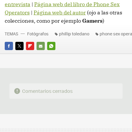
entrevista
|
Página web del libro de Phone Sex
Operators
|
Página web del autor
(ojo a las otras
colecciones, como por ejemplo
Gamers
)
TEMAS
Fotógrafos
phillip toledano
phone sex opera
FACEBOOK
TWITTER
FLIPBOARD
E-
WHATSAPP
MAIL
Comentarios cerrados