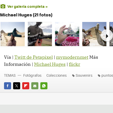
Ver galería completa »
Michael Huges (21 fotos)
Ne
Vía |
Twitt de Petapixel
|
mymodernmet
Más
Información |
Michael Huges
|
flickr
TEMAS
Fotógrafos
Colecciones
Souvenirs
puntos
FACEBOOK
TWITTER
FLIPBOARD
E-
WHATSAPP
MAIL