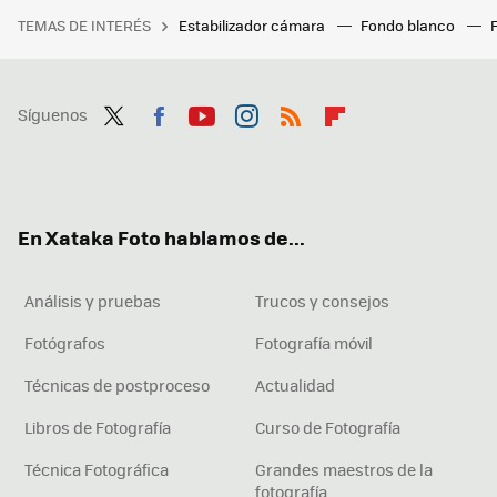
TEMAS DE INTERÉS
Estabilizador cámara
Fondo blanco
Síguenos
Twit
Fac
You
Inst
RSS
Flip
ter
ebo
tub
agr
boa
ok
e
am
rd
En Xataka Foto hablamos de...
Análisis y pruebas
Trucos y consejos
Fotógrafos
Fotografía móvil
Técnicas de postproceso
Actualidad
Libros de Fotografía
Curso de Fotografía
Técnica Fotográfica
Grandes maestros de la
fotografía