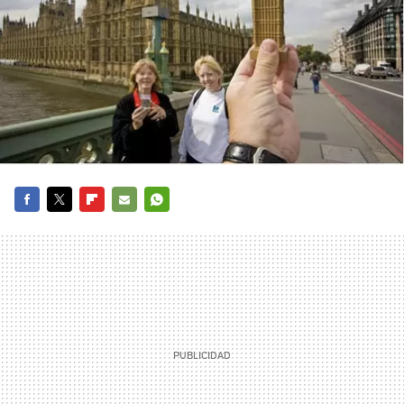
FACEBOOK
TWITTER
FLIPBOARD
E-
WHATSAPP
MAIL