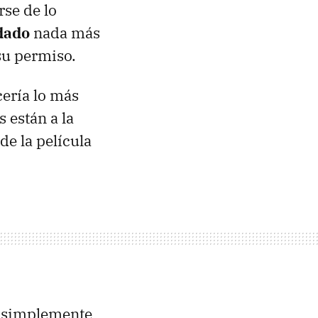
rse de lo
dado
nada más
 su permiso.
cería lo más
 están a la
de la película
e simplemente