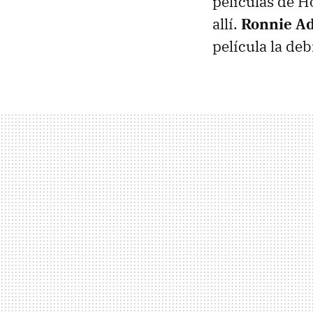
películas de H
allí.
Ronnie A
película la deb