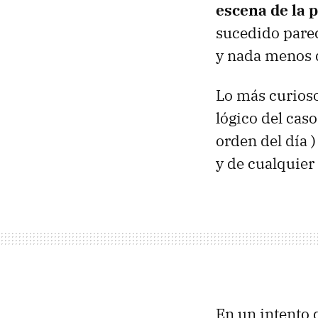
escena de la p
sucedido parec
y nada menos 
Lo más curioso
lógico del cas
orden del día 
y de cualquier
En un intento