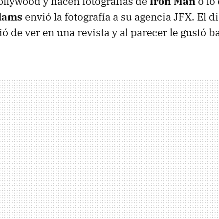
ollywood y hacen fotografías de
Iron Man
o lo
dams
envió la fotografía a su agencia JFX. El di
ió de ver en una revista y al parecer le gustó b