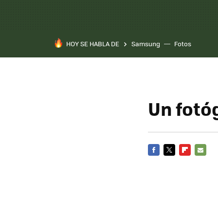
HOY SE HABLA DE
Samsung
Fotos
Un fotó
FACEBOOK
TWITTER
FLIPBOARD
E-
MAIL