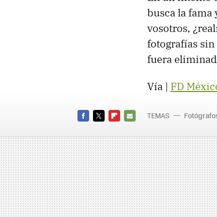
busca la fama y
vosotros, ¿re
fotografías sin
fuera eliminad
Vía |
FD Méxic
TEMAS
Fotógrafo
ronnie
FACEBOOK
TWITTER
FLIPBOARD
E-
MAIL