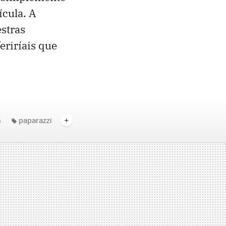
ícula. A
stras
feriríais que
n
paparazzi