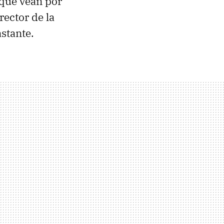
 que vean por
rector de la
astante.