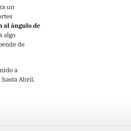
za un
ortes
n al ángulo de
s algo
epende de
nido a
 hasta Abril.