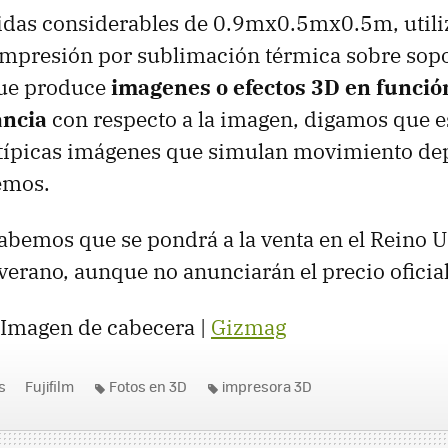
das considerables de 0.9mx0.5mx0.5m, utili
impresión por sublimación térmica sobre sop
que produce
imagenes o efectos 3D en funció
ancia
con respecto a la imagen, digamos que e
s típicas imágenes que simulan movimiento d
emos.
bemos que se pondrá a la venta en el Reino U
erano, aunque no anunciarán el precio oficial
Imagen de cabecera |
Gizmag
s
Fujifilm
Fotos en 3D
impresora 3D