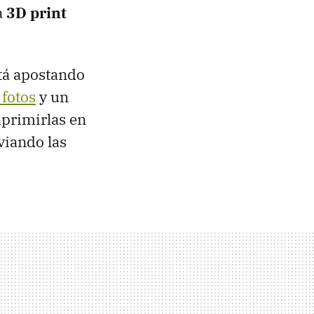
a
3D print
tá apostando
fotos
y un
mprimirlas en
viando las