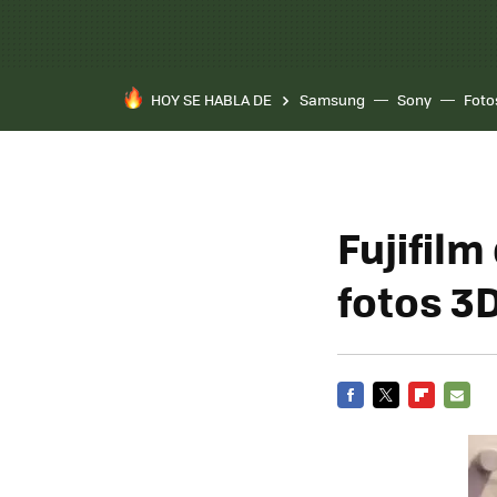
HOY SE HABLA DE
Samsung
Sony
Foto
Fujifilm
fotos 3
FACEBOOK
TWITTER
FLIPBOARD
E-
MAIL