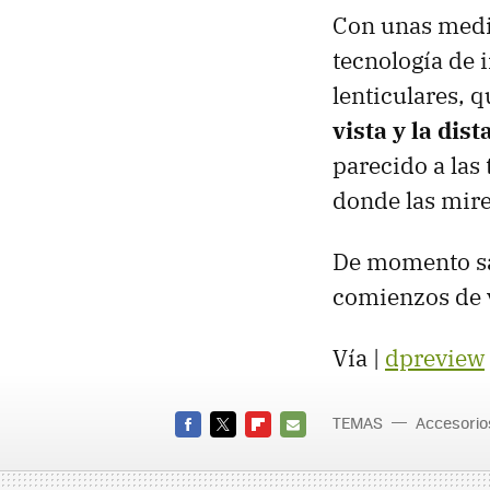
Con unas medi
tecnología de 
lenticulares, 
vista y la dist
parecido a la
donde las mir
De momento sa
comienzos de v
Vía |
dpreview
TEMAS
Accesorio
FACEBOOK
TWITTER
FLIPBOARD
E-
MAIL