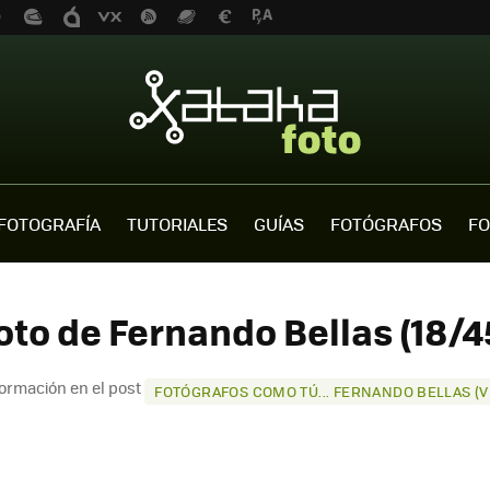
FOTOGRAFÍA
TUTORIALES
GUÍAS
FOTÓGRAFOS
FO
oto de Fernando Bellas (18/4
ormación en el post
FOTÓGRAFOS COMO TÚ... FERNANDO BELLAS (V