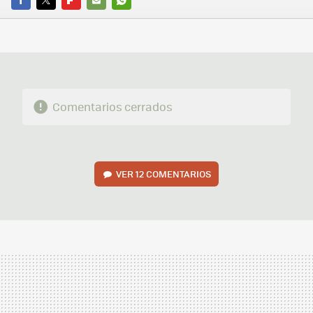
FACEBOOK
TWITTER
FLIPBOARD
E-
WHATSAPP
MAIL
Comentarios cerrados
VER
12 COMENTARIOS