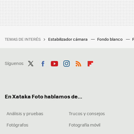
TEMAS DE INTERÉS
Estabilizador cámara
Fondo blanco
Síguenos
Twit
Fac
You
Inst
RSS
Flip
ter
ebo
tub
agr
boa
ok
e
am
rd
En Xataka Foto hablamos de...
Análisis y pruebas
Trucos y consejos
Fotógrafos
Fotografía móvil