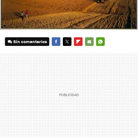
Sin comentarios
FACEBOOK
TWITTER
FLIPBOARD
E-
WHATSAPP
MAIL