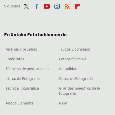
Síguenos
Twit
Fac
You
Inst
RSS
Flip
ter
ebo
tub
agr
boa
ok
e
am
rd
En Xataka Foto hablamos de...
Análisis y pruebas
Trucos y consejos
Fotógrafos
Fotografía móvil
Técnicas de postproceso
Actualidad
Libros de Fotografía
Curso de Fotografía
Técnica Fotográfica
Grandes maestros de la
fotografía
Adobe Elements
RAW