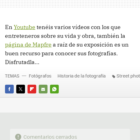
En
Youtube
tenéis varios vídeos con los que
entreteneros sobre su vida y obra, también la
página de Mapfre
a raíz de su exposición es un
buen recurso para conocer sus fotografías.
Disfrutadla...
TEMAS
Fotógrafos
Historia de la fotografía
Street pho
FACEBOOK
TWITTER
FLIPBOARD
E-
WHATSAPP
MAIL
Comentarios cerrados