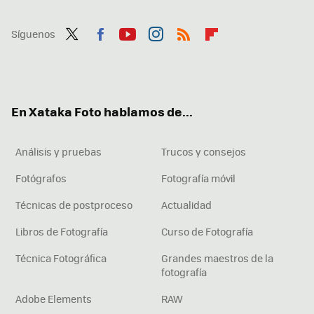
Síguenos
Twit
Fac
You
Inst
RSS
Flip
ter
ebo
tub
agr
boa
ok
e
am
rd
En Xataka Foto hablamos de...
Análisis y pruebas
Trucos y consejos
Fotógrafos
Fotografía móvil
Técnicas de postproceso
Actualidad
Libros de Fotografía
Curso de Fotografía
Técnica Fotográfica
Grandes maestros de la
fotografía
Adobe Elements
RAW