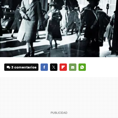
3 comentarios
FACEBOOK
TWITTER
FLIPBOARD
E-
WHATSAPP
MAIL