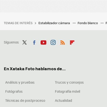
TEMAS DE INTERÉS
Estabilizador cámara
Fondo blanco
Síguenos
Twit
Fac
You
Inst
RSS
Flip
ter
ebo
tub
agr
boa
ok
e
am
rd
En Xataka Foto hablamos de...
Análisis y pruebas
Trucos y consejos
Fotógrafos
Fotografía móvil
Técnicas de postproceso
Actualidad