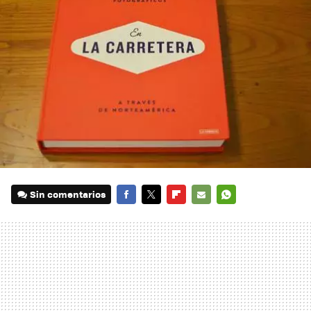
Sin comentarios
FACEBOOK
TWITTER
FLIPBOARD
E-
WHATSAPP
MAIL