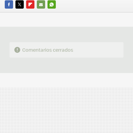
FACEBOOK
TWITTER
FLIPBOARD
E-
WHATSAPP
MAIL
Comentarios cerrados