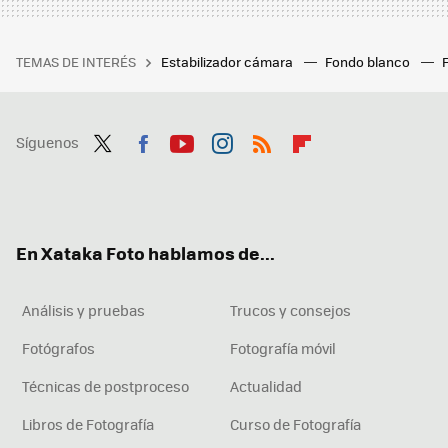
TEMAS DE INTERÉS
Estabilizador cámara
Fondo blanco
Síguenos
Twit
Fac
You
Inst
RSS
Flip
ter
ebo
tub
agr
boa
ok
e
am
rd
En Xataka Foto hablamos de...
Análisis y pruebas
Trucos y consejos
Fotógrafos
Fotografía móvil
Técnicas de postproceso
Actualidad
Libros de Fotografía
Curso de Fotografía