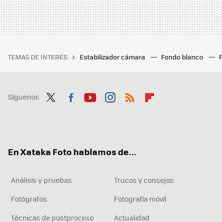
TEMAS DE INTERÉS
Estabilizador cámara
Fondo blanco
Síguenos
Twit
Fac
You
Inst
RSS
Flip
ter
ebo
tub
agr
boa
ok
e
am
rd
En Xataka Foto hablamos de...
Análisis y pruebas
Trucos y consejos
Fotógrafos
Fotografía móvil
Técnicas de postproceso
Actualidad