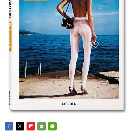
FACEBOOK
TWITTER
FLIPBOARD
E-
WHATSAPP