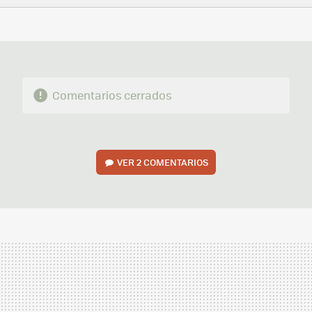
FACEBOOK
TWITTER
FLIPBOARD
E-
WHATSAPP
MAIL
Comentarios cerrados
VER
2 COMENTARIOS